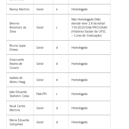
Bianca Martins
Geral
e
Homologada
Não Homologada (Não
Brenno
atende item 2.8 do edital
Birckholz da
Geral
c
110/2025/DAE/PROGRAD
Silva
(Histórico Escolar da UFSC
– Curso de Graduação)
Bruna Laysa
Geral
d
Homologada
Drews
Emanuelle
Reatto de
Geral
d
Homologada
Cezaro
Isabela de
Geral
d
Homologada
Abreu Haag
João Eduardo
PAA-PPI
c
Homologada
Stahelin Costa
Kauã Carlos
Geral
d
Homologada
Martins
Maria Eduarda
Geral
d
Homologada
Gonçalves