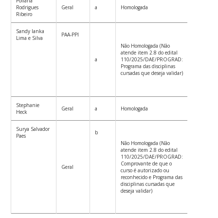
Poliana
Rodrigues
Geral
a
Homologada
Ribeiro
Sandy Ianka
PAA-PPI
Lima e Silva
Não Homologada (Não
atende item 2.8 do edital
a
110/2025/DAE/PROGRAD:
Programa das disciplinas
cursadas que deseja validar)
Stephanie
Geral
a
Homologada
Heck
Surya Salvador
b
Paes
Não Homologada (Não
atende item 2.8 do edital
110/2025/DAE/PROGRAD:
Comprovante de que o
Geral
curso é autorizado ou
reconhecido e Programa das
disciplinas cursadas que
deseja validar)