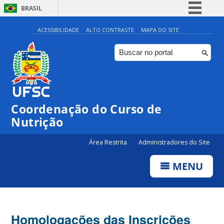
BRASIL
Simplifique!
ACESSIBILIDADE
ALTO CONTRASTE
MAPA DO SITE
Comunica BR
Participe
Acesso à informação
Legislação
Coordenação do Curso de
Canais
Nutrição
Área Restrita
Administradores do Site
MENU
Homologações das Inscrições