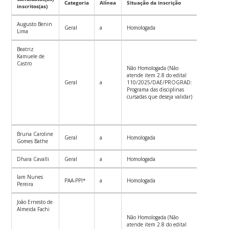
Categoria
Alínea
Situação da inscrição
inscritos(as)
Augusto Benin
Geral
a
Homologada
Lima
Beatriz
Kamuele de
Castro
Não Homologada (Não
atende item 2.8 do edital
Geral
a
110/2025/DAE/PROGRAD:
Programa das disciplinas
cursadas que deseja validar)
Bruna Caroline
Geral
a
Homologada
Gomes Bathe
Dhara Cavalli
Geral
a
Homologada
Iam Nunes
PAA-PPI*
a
Homologada
Pereira
João Ernesto de
Almeida Fachi
Não Homologada (Não
atende item 2.8 do edital