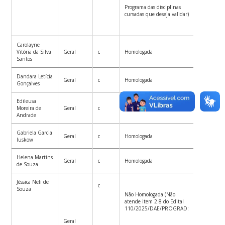
Programa das disciplinas
cursadas que deseja validar)
Carolayne
Vitória da Silva
Geral
c
Homologada
Santos
Dandara Letícia
Geral
c
Homologada
Gonçalves
Edileusa
Moreira de
Geral
c
Homologada
Andrade
Gabriela Garcia
Geral
c
Homologada
Iuskow
Helena Martins
Geral
c
Homologada
de Souza
Jéssica Neli de
c
Souza
Não Homologada (Não
atende item 2.8 do Edital
110/2025/DAE/PROGRAD:
Geral