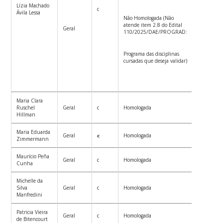
Lízia Machado
c
Ávila Lessa
Não Homologada (Não
atende item 2.8 do Edital
Geral
110/2025/DAE/PROGRAD:
Programa das disciplinas
cursadas que deseja validar)
Maria Clara
Ruschel
Geral
c
Homologada
Hillman
Maria Eduarda
Geral
c
Homologada
Zimmermann
Maurício Peña
Geral
c
Homologada
Cunha
Michelle da
Silva
Geral
c
Homologada
Manfredini
Patricia Vieira
Geral
c
Homologada
de Bitencourt