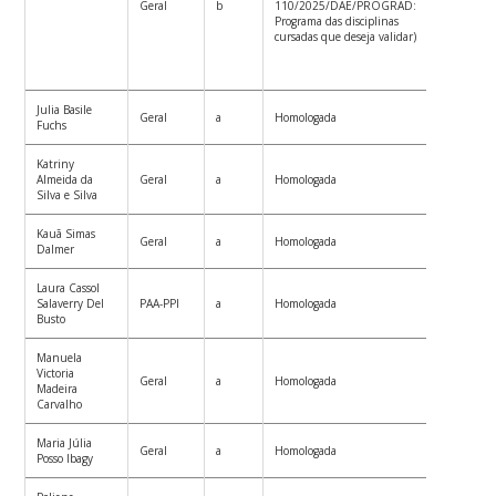
Geral
b
110/2025/DAE/PROGRAD:
Programa das disciplinas
cursadas que deseja validar)
Julia Basile
Geral
a
Homologada
Fuchs
Katriny
Almeida da
Geral
a
Homologada
Silva e Silva
Kauã Simas
Geral
a
Homologada
Dalmer
Laura Cassol
Salaverry Del
PAA-PPI
a
Homologada
Busto
Manuela
Victoria
Geral
a
Homologada
Madeira
Carvalho
Maria Júlia
Geral
a
Homologada
Posso Ibagy