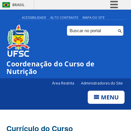
BRASIL
Simplifique!
ACESSIBILIDADE
ALTO CONTRASTE
MAPA DO SITE
Comunica BR
Participe
Acesso à informação
Legislação
Coordenação do Curso de
Canais
Nutrição
Área Restrita
Administradores do Site
MENU
Currículo do Curso