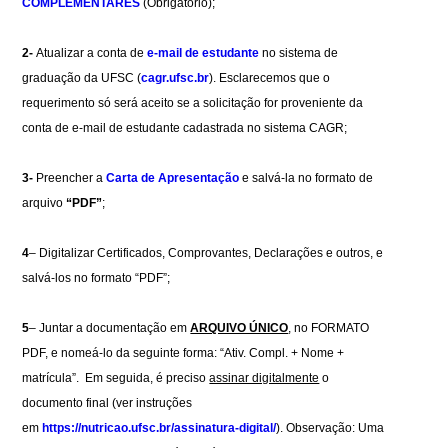
COMPLEMENTARES
(Obrigatório);
2-
Atualizar a conta de
e-mail de estudante
no sistema de
graduação da UFSC (
cagr.ufsc.br
). Esclarecemos que o
requerimento só será aceito se a solicitação for proveniente da
conta de e-mail de estudante cadastrada no sistema CAGR;
3-
Preencher a
Carta de Apresentação
e salvá-la no formato de
arquivo
“PDF”
;
4
– Digitalizar Certificados, Comprovantes, Declarações e outros, e
salvá-los no formato “PDF”;
5
– Juntar a documentação em
ARQUIVO ÚNICO
, no FORMATO
PDF, e nomeá-lo da seguinte forma: “Ativ. Compl. + Nome +
matrícula”. Em seguida, é preciso
assinar digitalmente
o
documento final (ver instruções
em
https://nutricao.ufsc.br/assinatura-digital/
). Observação: Uma