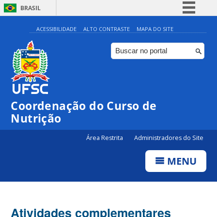
BRASIL
Simplifique!
ACESSIBILIDADE
ALTO CONTRASTE
MAPA DO SITE
Comunica BR
Participe
Acesso à informação
Legislação
Coordenação do Curso de
Canais
Nutrição
Área Restrita
Administradores do Site
MENU
Atividades complementares