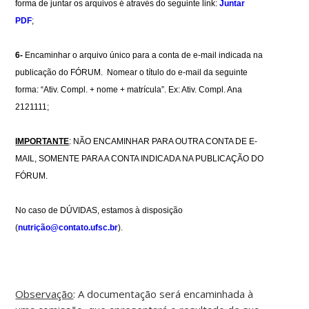
forma de juntar os arquivos é através do seguinte link:
Juntar
PDF
;
6-
Encaminhar o arquivo único para a conta de e-mail indicada na
publicação do FÓRUM.
Nomear o título do e-mail da seguinte
forma: “Ativ. Compl. + nome + matrícula”. Ex: Ativ. Compl. Ana
2121111;
IMPORTANTE
: NÃO ENCAMINHAR PARA OUTRA CONTA DE E-
MAIL, SOMENTE PARA A CONTA INDICADA NA PUBLICAÇÃO DO
FÓRUM.
No caso de DÚVIDAS, estamos à disposição
(
nutrição@contato.ufsc.br
).
Observação
: A documentação será encaminhada à