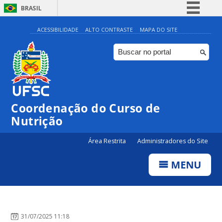
BRASIL
Simplifique!
ACESSIBILIDADE
ALTO CONTRASTE
MAPA DO SITE
Comunica BR
Participe
Acesso à informação
Legislação
Coordenação do Curso de
Canais
Nutrição
Área Restrita
Administradores do Site
MENU
31/07/2025 11:18