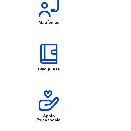
Matrículas
Disciplinas
Apoio
Psicossocial