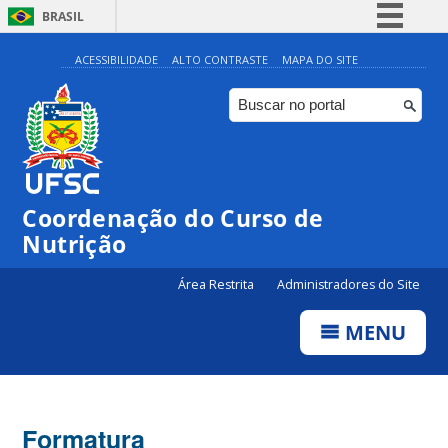
BRASIL
Simplifique!
ACESSIBILIDADE
ALTO CONTRASTE
MAPA DO SITE
Comunica BR
Participe
Acesso à informação
Legislação
Coordenação do Curso de
Canais
Nutrição
Área Restrita
Administradores do Site
MENU
Formatura